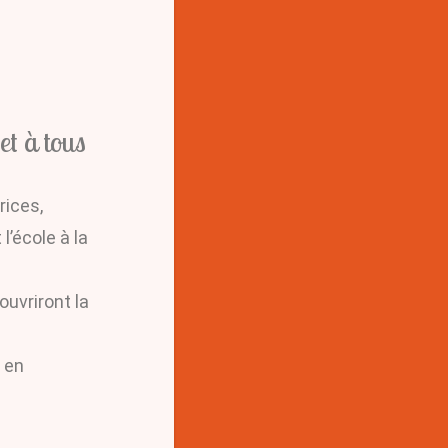
et à tous
rices,
’école à la
ouvriront la
 en