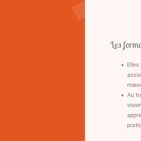
Fleur de Vie
Les forma
Elles
assis
maiso
Au tr
visio
appre
prati