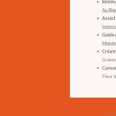
Rééduc
Au Rig
Assist
Intern
Guide 
Montes
Créatr
Graine
Conse
Fleur 